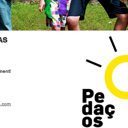
AS
ment!
a.com