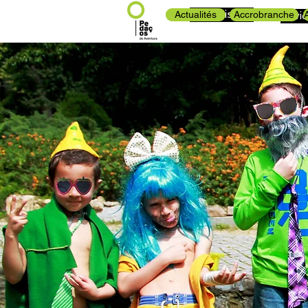
Arborismo
Actualités
Accrobranche
A
Ativi